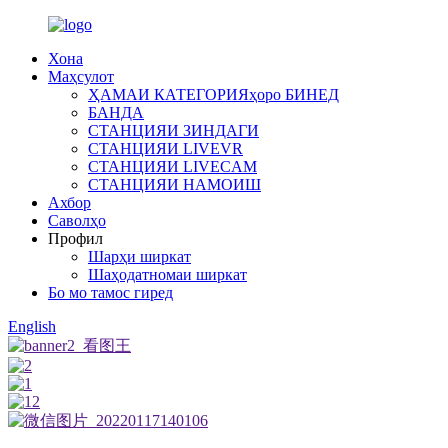
Хона
Маҳсулот
ҲАМАИ КАТЕГОРИЯҳоро БИНЕД
БАНДА
СТАНЦИЯИ ЗИНДАГИ
СТАНЦИЯИ LIVEVR
СТАНЦИЯИ LIVECAM
СТАНЦИЯИ НАМОИШ
Ахбор
Саволҳо
Профил
Шарҳи ширкат
Шаҳодатномаи ширкат
Бо мо тамос гиред
English