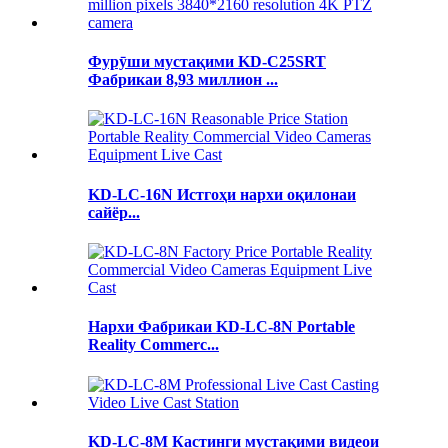
Фурӯши мустақими KD-C25SRT
Фабрикаи 8,93 миллион ...
KD-LC-16N Истгоҳи нархи оқилонаи
сайёр...
Нархи Фабрикаи KD-LC-8N Portable
Reality Commerc...
KD-LC-8M Кастинги мустақими видеои