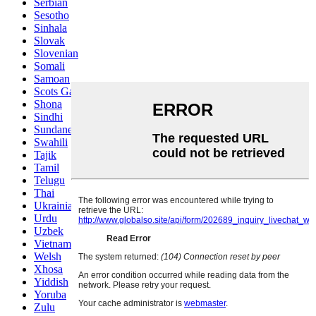
Serbian
Sesotho
Sinhala
Slovak
Slovenian
Somali
Samoan
Scots Gaelic
Shona
Sindhi
Sundanese
Swahili
Tajik
Tamil
Telugu
Thai
Ukrainian
Urdu
Uzbek
Vietnamese
Welsh
Xhosa
Yiddish
Yoruba
Zulu