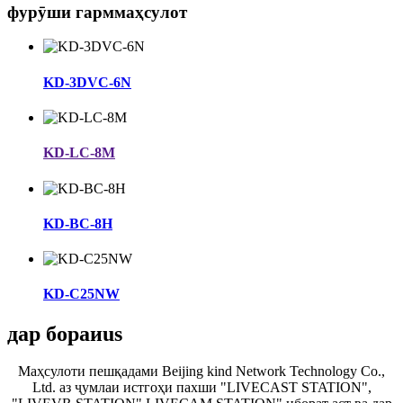
фурӯши гарм
маҳсулот
KD-3DVC-6N
KD-LC-8M
KD-BC-8H
KD-C25NW
дар бораи
us
Маҳсулоти пешқадами Beijing kind Network Technology Co.,
Ltd. аз ҷумлаи истгоҳи пахши "LIVECAST STATION",