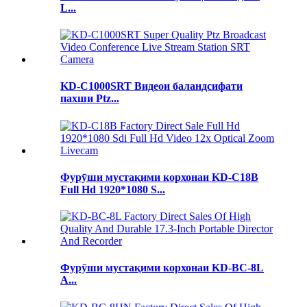
L...
KD-C1000SRT Видеои баландсифати
пахши Ptz...
Фурӯши мустақими корхонаи KD-C18B
Full Hd 1920*1080 S...
Фурӯши мустақими корхонаи KD-BC-8L
A...