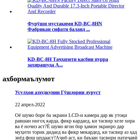
Фурӯши мустақими KD-BC-8HN
Фабрикаи сифати баланд ...
KD-BC-8H Таҷҳизоти касбии пурра
захирашуда A...
ахбор
маълумот
Усулҳои азхудкунии Гӯшдории дуруст
22 апрел-2022
Оё шумо боре ба экрани LCD-и камера дар як утоқи
равшан нигоҳ карда, фикр кардаед, ки тасвир хеле хира
ва ё ночиз аст?Ё шумо ягон бор ҳамон экранро дар
муҳити торик дидаед ва фикр мекардед, ки тасвир аз ҳад
зиёд фош шудааст?Аҷиб аст, ки баъзан тасвири натиҷавӣ