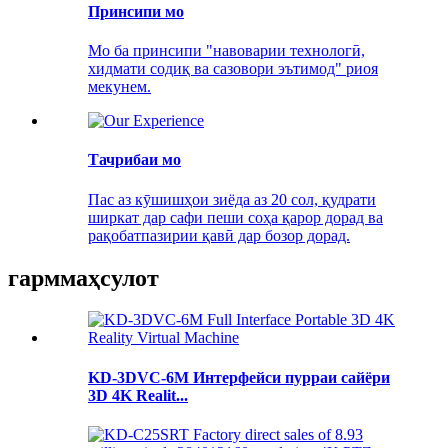
Принсипи мо
Мо ба принсипи "навоварии технологӣ,
хидмати содиқ ва сазовори эътимод" риоя
мекунем.
Тачрибаи мо
Пас аз кӯшишҳои зиёда аз 20 сол, қудрати
ширкат дар сафи пеши соҳа қарор дорад ва
рақобатпазирии қавӣ дар бозор дорад.
гарм
маҳсулот
KD-3DVC-6M Интерфейси пурраи сайёри
3D 4K Realit...