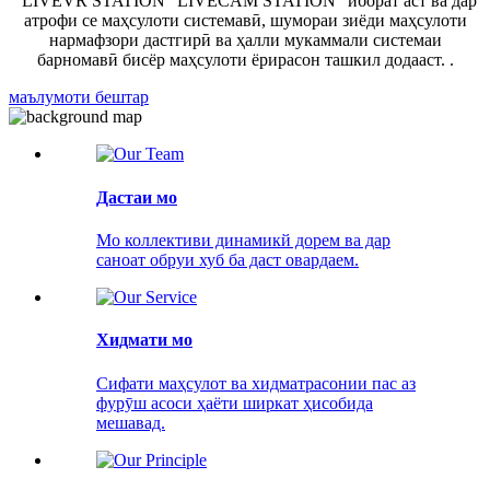
"LIVEVR STATION" LIVECAM STATION" иборат аст ва дар
атрофи се маҳсулоти системавӣ, шумораи зиёди маҳсулоти
нармафзори дастгирӣ ва ҳалли мукаммали системаи
барномавӣ бисёр маҳсулоти ёрирасон ташкил додааст. .
маълумоти бештар
Дастаи мо
Мо коллективи динамикй дорем ва дар
саноат обруи хуб ба даст овардаем.
Хидмати мо
Сифати маҳсулот ва хидматрасонии пас аз
фурӯш асоси ҳаёти ширкат ҳисобида
мешавад.