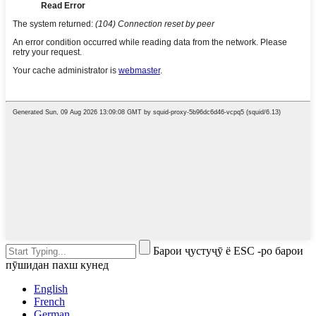
Барои ҷустуҷӯ ё ESC -ро барои
пӯшидан пахш кунед
English
French
German