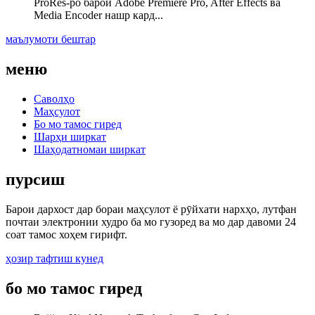
ProRes-ро барои Adobe Premiere Pro, After Effects ва
Media Encoder нашр кард...
маълумоти бештар
меню
Саволҳо
Маҳсулот
Бо мо тамос гиред
Шарҳи ширкат
Шаҳодатномаи ширкат
пурсиш
Барои дархост дар бораи маҳсулот ё рӯйхати нархҳо, лутфан
почтаи электронии худро ба мо гузоред ва мо дар давоми 24
соат тамос хоҳем гирифт.
ҳозир тафтиш кунед
бо мо тамос гиред