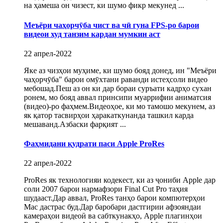
на ҳамеша он чизест, ки шумо фикр мекунед ...
Меъёри чаҳорчӯба чист ва чӣ гуна FPS-ро барои
видеои худ танзим кардан мумкин аст
22 апрел-2022
Яке аз чизҳои муҳиме, ки шумо бояд донед, ин "Меъёри
чаҳорчӯба" барои омӯхтани раванди истеҳсоли видео
мебошад.Пеш аз он ки дар бораи суръати кадрҳо сухан
ронем, мо бояд аввал принсипи муаррифии аниматсия
(видео)-ро фаҳмем.Видеоҳое, ки мо тамошо мекунем, аз
як қатор тасвирҳои ҳаракаткунанда ташкил карда
мешаванд.Азбаски фарқият ...
Фаҳмидани қудрати паси Apple ProRes
22 апрел-2022
ProRes як технологияи кодекест, ки аз ҷониби Apple дар
соли 2007 барои нармафзори Final Cut Pro таҳия
шудааст.Дар аввал, ProRes танҳо барои компютерҳои
Mac дастрас буд.Дар баробари дастгирии афзояндаи
камераҳои видеоӣ ва сабткунакҳо, Apple плагинҳои