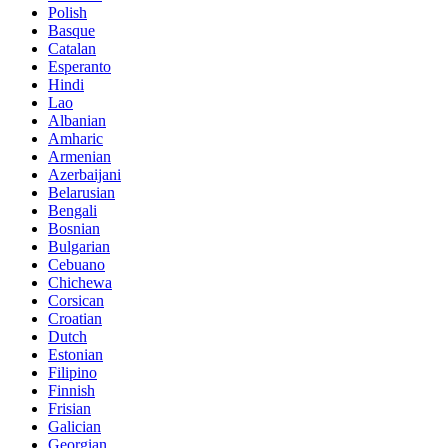
Polish
Basque
Catalan
Esperanto
Hindi
Lao
Albanian
Amharic
Armenian
Azerbaijani
Belarusian
Bengali
Bosnian
Bulgarian
Cebuano
Chichewa
Corsican
Croatian
Dutch
Estonian
Filipino
Finnish
Frisian
Galician
Georgian