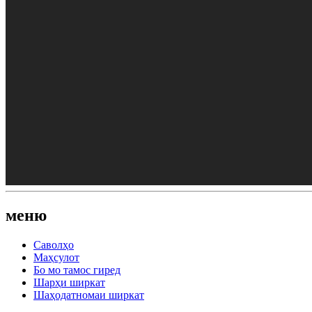
меню
Саволҳо
Маҳсулот
Бо мо тамос гиред
Шарҳи ширкат
Шаҳодатномаи ширкат