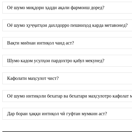
Оё шумо миқдори ҳадди ақали фармоиш доред?
Оё шумо ҳуҷҷатҳои дахлдорро пешниҳод карда метавонед?
Вақти миёнаи интиқол чанд аст?
Шумо кадом усулҳои пардохтро қабул мекунед?
Кафолати маҳсулот чист?
Оё шумо интиқоли бехатар ва бехатари маҳсулотро кафолат 
Дар бораи ҳаққи интиқол чӣ гуфтан мумкин аст?