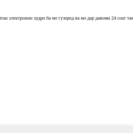
таи электронии худро ба мо гузоред ва мо дар давоми 24 соат та