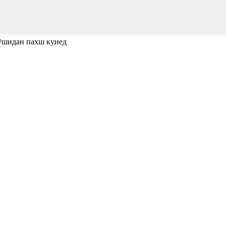
пӯшидан пахш кунед