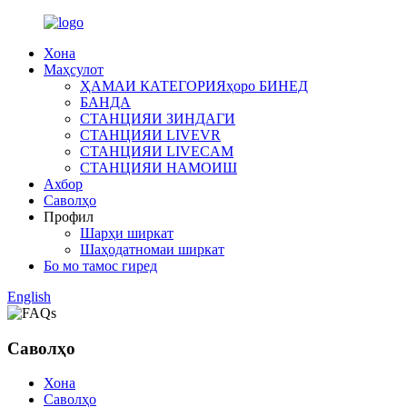
Хона
Маҳсулот
ҲАМАИ КАТЕГОРИЯҳоро БИНЕД
БАНДА
СТАНЦИЯИ ЗИНДАГИ
СТАНЦИЯИ LIVEVR
СТАНЦИЯИ LIVECAM
СТАНЦИЯИ НАМОИШ
Ахбор
Саволҳо
Профил
Шарҳи ширкат
Шаҳодатномаи ширкат
Бо мо тамос гиред
English
Саволҳо
Хона
Саволҳо