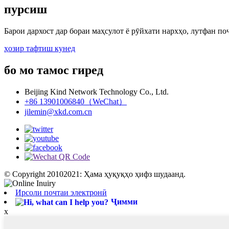
пурсиш
Барои дархост дар бораи маҳсулот ё рӯйхати нархҳо, лутфан поч
ҳозир тафтиш кунед
бо мо тамос гиред
Beijing Kind Network Technology Co., Ltd.
+86 13901006840（WeChat）
jilemin@xkd.com.cn
© Copyright 20102021: Ҳама ҳуқуқҳо ҳифз шудаанд.
Ирсоли почтаи электронӣ
Ҷимми
x