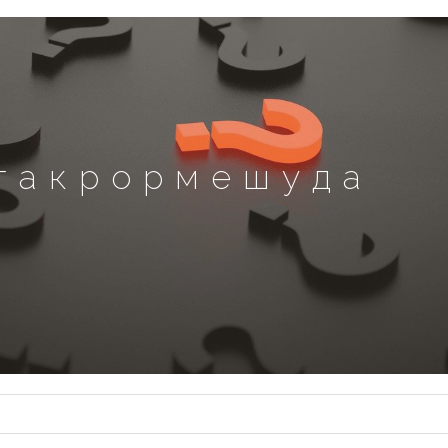
 такрормешуда