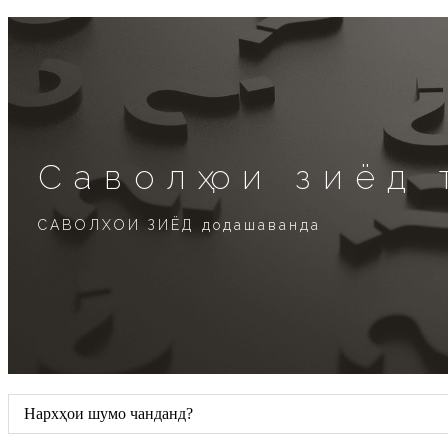
Саволҳои зиёд
САВОЛХОИ ЗИЁД додашаванда
Нархҳои шумо чанданд?