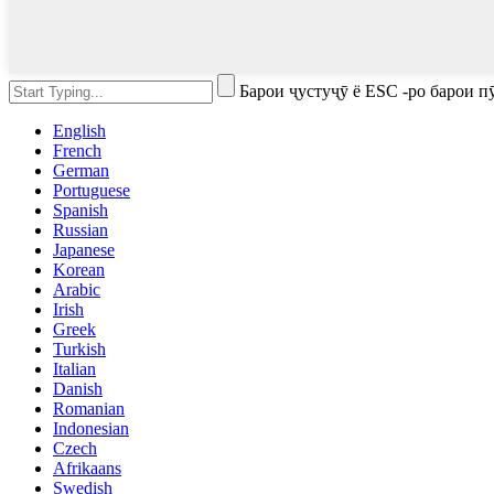
Барои ҷустуҷӯ ё ESC -ро барои 
English
French
German
Portuguese
Spanish
Russian
Japanese
Korean
Arabic
Irish
Greek
Turkish
Italian
Danish
Romanian
Indonesian
Czech
Afrikaans
Swedish